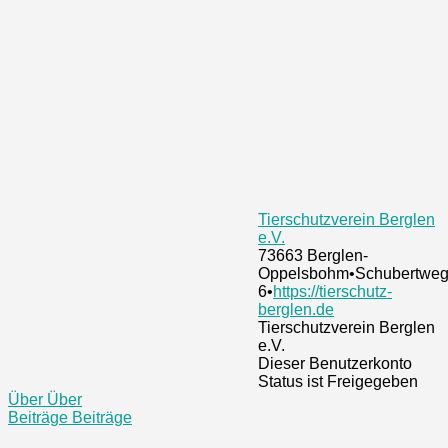
Tierschutzverein Berglen
e.V.
73663 Berglen-
Oppelsbohm
•
Schubertwe
6
•
https://tierschutz-
berglen.de
Tierschutzverein Berglen
e.V.
Dieser Benutzerkonto
Status ist Freigegeben
Über
Über
Beiträge
Beiträge