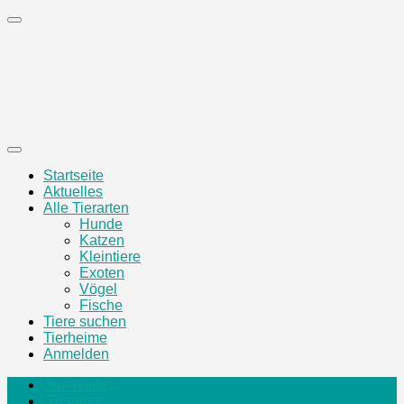
Zum
Inhalt
springen
Startseite
Aktuelles
Alle Tierarten
Hunde
Katzen
Kleintiere
Exoten
Vögel
Fische
Tiere suchen
Tierheime
Anmelden
Startseite
Tierarten