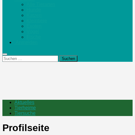
Alle Tierarten
Hunde
Katzen
Kleintiere
Exoten
Vögel
Fische
Anmelden
Suchen
nach:
Aktuelles
Tierheime
Tiersuche
Profilseite