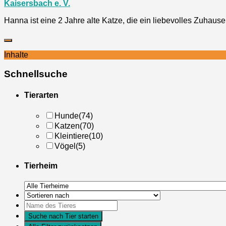
Kaisersbach e. V.
Hanna ist eine 2 Jahre alte Katze, die ein liebevolles Zuhaus
Inhalte
Schnellsuche
Tierarten
Hunde
(74)
Katzen
(70)
Kleintiere
(10)
Vögel
(5)
Tierheim