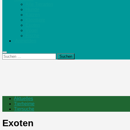
Alle Tierarten
Hunde
Katzen
Kleintiere
Exoten
Vögel
Fische
Anmelden
Suchen
nach:
Aktuelles
Tierheime
Tiersuche
Exoten