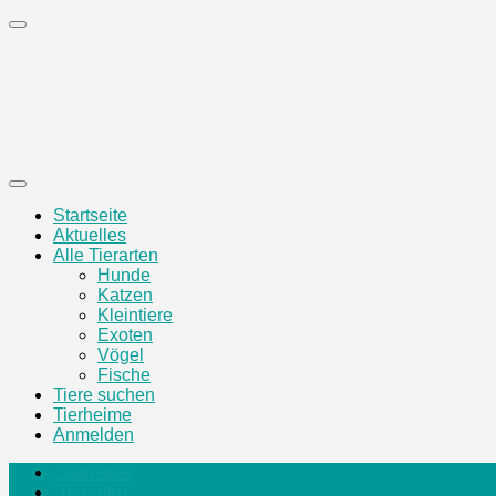
Zum
Inhalt
springen
Startseite
Aktuelles
Alle Tierarten
Hunde
Katzen
Kleintiere
Exoten
Vögel
Fische
Tiere suchen
Tierheime
Anmelden
Startseite
Tierarten