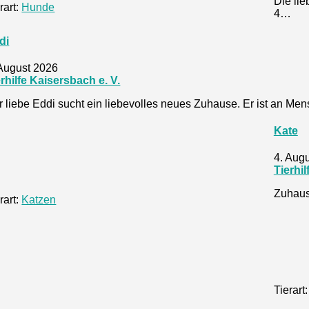
Die lie
rart:
Hunde
4…
di
 August 2026
erhilfe Kaisersbach e. V.
r liebe Eddi sucht ein liebevolles neues Zuhause. Er ist an M
Kate
4. Aug
Tierhil
Zuhause
rart:
Katzen
Tierart