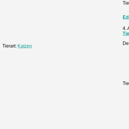
Tie
Ed
4.
Ti
De
Tierart:
Katzen
Tie