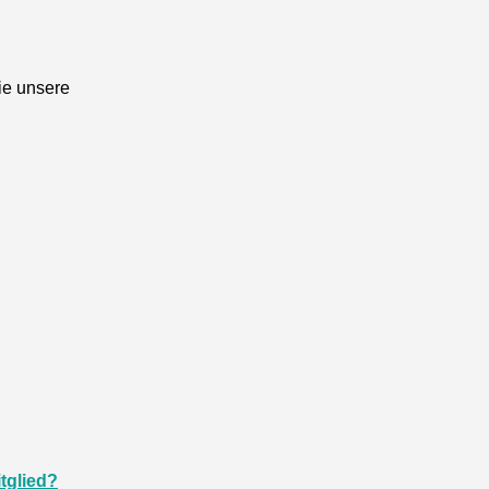
ie unsere
tglied?