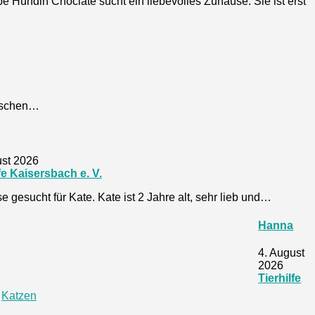
be Hündin Choclate sucht ein liebevolles Zuhause. Sie ist erst
enschen…
ust 2026
fe Kaisersbach e. V.
 gesucht für Kate. Kate ist 2 Jahre alt, sehr lieb und…
Hanna
4. August
2026
Tierhilfe
:
Katzen