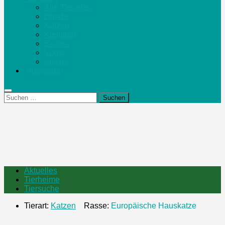
Alle Tierarten
Hunde
Katzen
Kleintiere
Exoten
Vögel
Fische
Anmelden
Suchen
nach:
Aktuelles
Tierheime
Tiersuche
Tierart:
Katzen
Rasse:
Europäische Hauskatze