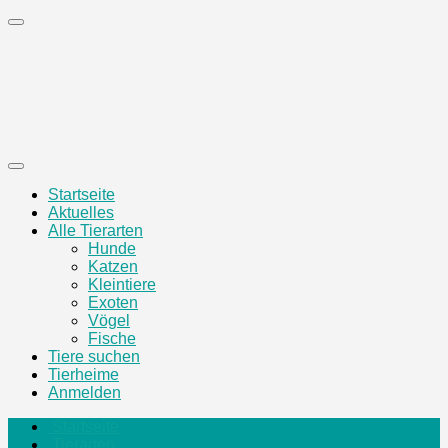
Zum
Inhalt
springen
Startseite
Aktuelles
Alle Tierarten
Hunde
Katzen
Kleintiere
Exoten
Vögel
Fische
Tiere suchen
Tierheime
Anmelden
Startseite
Tierarten