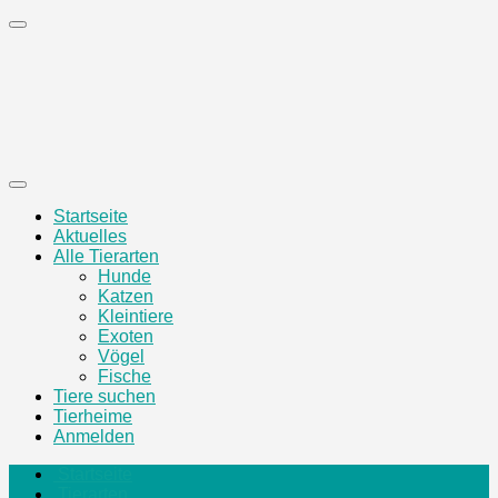
Zum
Inhalt
springen
Startseite
Aktuelles
Alle Tierarten
Hunde
Katzen
Kleintiere
Exoten
Vögel
Fische
Tiere suchen
Tierheime
Anmelden
Startseite
Tierarten