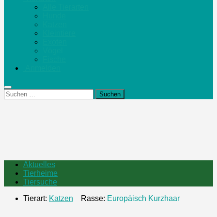
Alle Tierarten
Hunde
Katzen
Kleintiere
Exoten
Vögel
Fische
Anmelden
Suchen
nach:
Aktuelles
Tierheime
Tiersuche
Tierart:
Katzen
Rasse:
Europäisch Kurzhaar