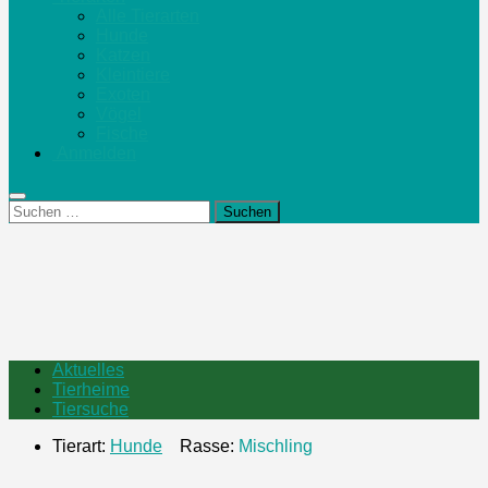
Alle Tierarten
Hunde
Katzen
Kleintiere
Exoten
Vögel
Fische
Anmelden
Suchen
nach:
Aktuelles
Tierheime
Tiersuche
Tierart:
Hunde
Rasse:
Mischling