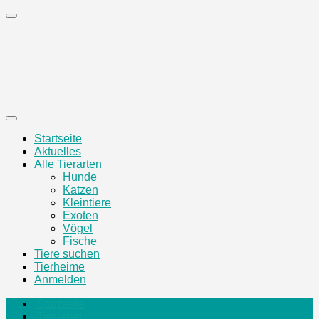
Zum
Inhalt
springen
Startseite
Aktuelles
Alle Tierarten
Hunde
Katzen
Kleintiere
Exoten
Vögel
Fische
Tiere suchen
Tierheime
Anmelden
Startseite
Tierarten