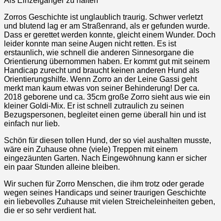
Als Einzelgänger zu halten
Zorros Geschichte ist unglaublich traurig. Schwer verletzt
und blutend lag er am Straßenrand, als er gefunden wurde.
Dass er gerettet werden konnte, gleicht einem Wunder. Doch
leider konnte man seine Augen nicht retten. Es ist
erstaunlich, wie schnell die anderen Sinnesorgane die
Orientierung übernommen haben. Er kommt gut mit seinem
Handicap zurecht und braucht keinen anderen Hund als
Orientierungshilfe. Wenn Zorro an der Leine Gassi geht
merkt man kaum etwas von seiner Behinderung! Der ca.
2018 geborene und ca. 35cm große Zorro sieht aus wie ein
kleiner Goldi-Mix. Er ist schnell zutraulich zu seinen
Bezugspersonen, begleitet einen gerne überall hin und ist
einfach nur lieb.
Schön für diesen tollen Hund, der so viel aushalten musste,
wäre ein Zuhause ohne (viele) Treppen mit einem
eingezäunten Garten. Nach Eingewöhnung kann er sicher
ein paar Stunden alleine bleiben.
Wir suchen für Zorro Menschen, die ihm trotz oder gerade
wegen seines Handicaps und seiner traurigen Geschichte
ein liebevolles Zuhause mit vielen Streicheleinheiten geben,
die er so sehr verdient hat.