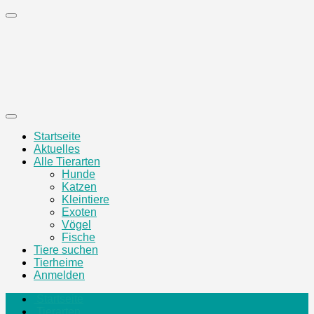
Zum
Inhalt
springen
Startseite
Aktuelles
Alle Tierarten
Hunde
Katzen
Kleintiere
Exoten
Vögel
Fische
Tiere suchen
Tierheime
Anmelden
Startseite
Tierarten