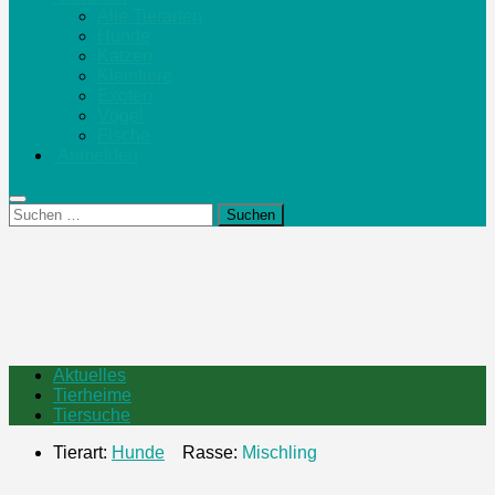
Alle Tierarten
Hunde
Katzen
Kleintiere
Exoten
Vögel
Fische
Anmelden
Suchen
nach:
Aktuelles
Tierheime
Tiersuche
Tierart:
Hunde
Rasse:
Mischling