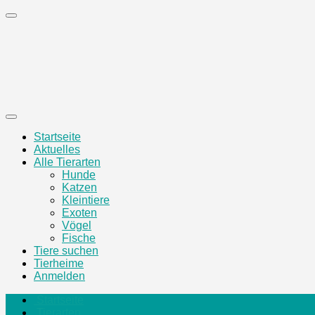
Zum
Inhalt
springen
Startseite
Aktuelles
Alle Tierarten
Hunde
Katzen
Kleintiere
Exoten
Vögel
Fische
Tiere suchen
Tierheime
Anmelden
Startseite
Tierarten