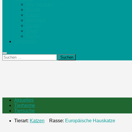
Alle Tierarten
Hunde
Katzen
Kleintiere
Exoten
Vögel
Fische
Anmelden
Suchen
nach:
Aktuelles
Tierheime
Tiersuche
Tierart:
Katzen
Rasse:
Europäische Hauskatze